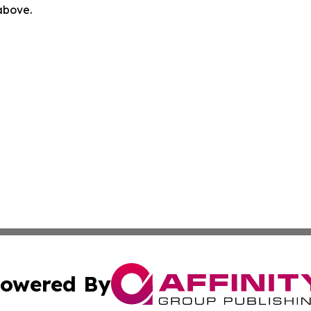
 above.
owered By