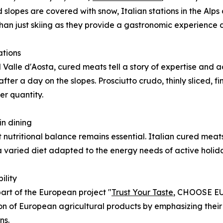
and slopes are covered with snow, Italian stations in the A
an just skiing as they provide a gastronomic experience de
ations
d Valle d'Aosta, cured meats tell a story of expertise and 
ter a day on the slopes. Prosciutto crudo, thinly sliced, fi
er quantity.
n dining
ut nutritional balance remains essential. Italian cured me
 a varied diet adapted to the energy needs of active holid
ility
art of the European project "
Trust Your Taste
, CHOOSE E
on of European agricultural products by emphasizing their q
ns.