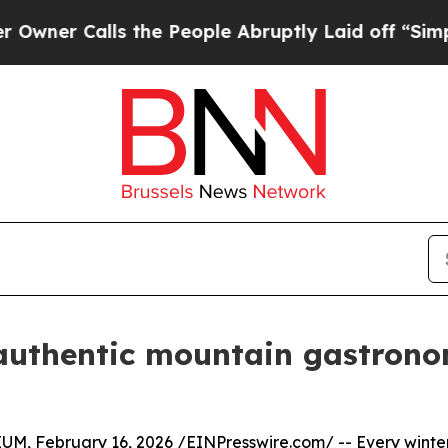
 Calls the People Abruptly Laid off “Simply a 
 authentic mountain gastrono
, February 16, 2026 /
EINPresswire.com
/ -- Every winte