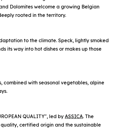
lps and Dolomites welcome a growing Belgian
eply rooted in the territory.
adaptation to the climate. Speck, lightly smoked
nds its way into hot dishes or makes up those
ats, combined with seasonal vegetables, alpine
ays.
UROPEAN QUALITY", led by
ASSICA
. The
uality, certified origin and the sustainable