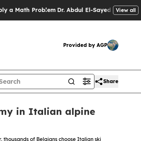
Math Problem
Dr. Abdul El-Sayed on Historic Mich
View all
Provided by AGP
Share
my in Italian alpine
r, thousands of Belgians choose Italian ski