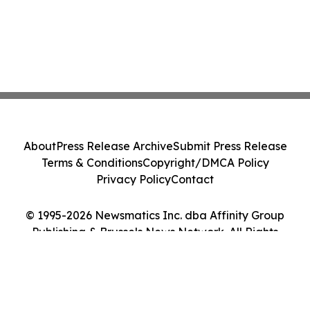
About
Press Release Archive
Submit Press Release
Terms & Conditions
Copyright/DMCA Policy
Privacy Policy
Contact
© 1995-2026 Newsmatics Inc. dba Affinity Group
Publishing & Brussels News Network. All Rights
Reserved.
Cookie Settings / Your Privacy Choices